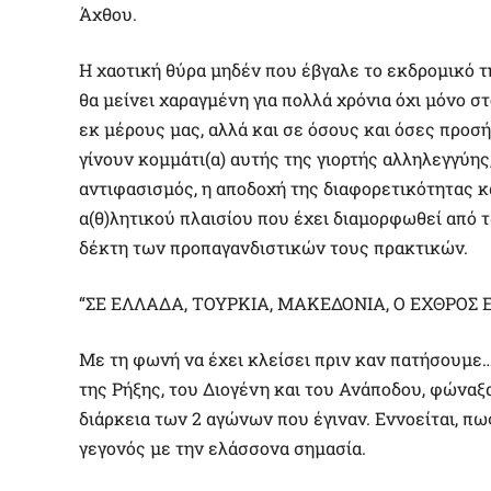
Άχθου.
Η χαοτική θύρα μηδέν που έβγαλε το εκδρομικό τη
θα μείνει χαραγμένη για πολλά χρόνια όχι μόνο σ
εκ μέρους μας, αλλά και σε όσους και όσες προσή
γίνουν κομμάτι(α) αυτής της γιορτής αλληλεγγύη
αντιφασισμός, η αποδοχή της διαφορετικότητας κ
α(θ)λητικού πλαισίου που έχει διαμορφωθεί από 
δέκτη των προπαγανδιστικών τους πρακτικών.
“ΣΕ ΕΛΛΑΔΑ, ΤΟΥΡΚΙΑ, ΜΑΚΕΔΟΝΙΑ, Ο ΕΧΘΡΟΣ Ε
Με τη φωνή να έχει κλείσει πριν καν πατήσουμε… 
της Ρήξης, του Διογένη και του Ανάποδου, φώναξα
διάρκεια των 2 αγώνων που έγιναν. Εννοείται, π
γεγονός με την ελάσσονα σημασία.