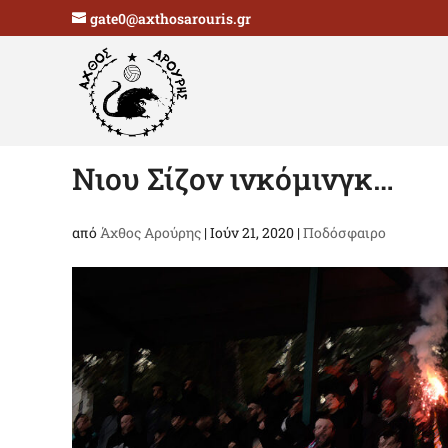
gate0@axthosarouris.gr
Νιου Σίζον ινκόμινγκ…
από
Άχθος Αρούρης
|
Ιούν 21, 2020
|
Ποδόσφαιρο